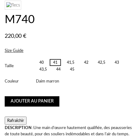
M740
220,00 €
Size Guide
40
41
41,5
42
42,5
43
Taille
43,5
44
45
Couleur
Daim marron
AJOUTER AU PANIER
DESCRIPTION
:Une main d’œuvre hautement qualifiée, des peausseries
de toute beauté, pour des souliers indémodables et dans l’air du temps.