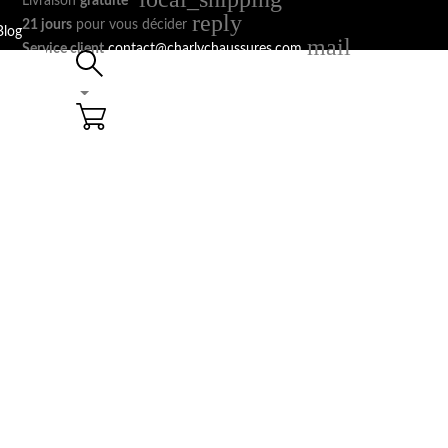
Livraison
gratuite
*
reply
21 jours
pour vous décider
Blog
mail
Service client
contact@charlychaussures.com
Panier: 0