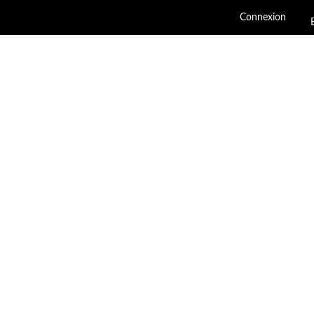
Connexion
CHAUSSURE FEMME
CHAUSSURE HOMME
MARQUES
NOUVEAUTÉS
SOLDES