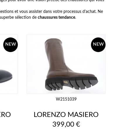
mages pour avoir une vision précise des chaussures qui vous
questions et vous assister dans votre processus d'achat. Ne
superbe sélection de
chaussures tendance
.
NEW
NEW
W2151039
ERO
LORENZO MASIERO
Prix
399,00 €