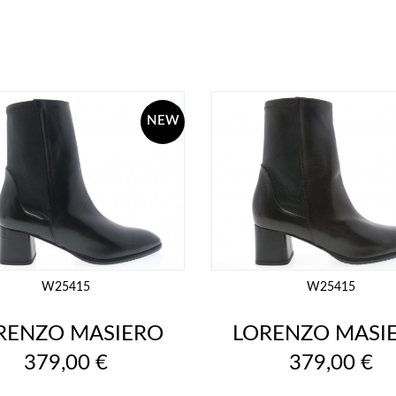
NEW
W25415
W25415
RENZO MASIERO
LORENZO MASI
Prix
Prix
379,00 €
379,00 €