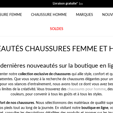
local_shipping
Livraison
gratuite
*
SURE FEMME
CHAUSSURE HOMME
MARQUES
NOUV
SOLDES
AUTÉS CHAUSSURES FEMME ET
dernières nouveautés sur la boutique en li
enter notre
collection exclusive de chaussures
qui allie style, confort et
ttentes. Que vous soyez à la recherche de chaussures élégantes pour une 
pour vos séances d'entraînement, nous avons tout ce dont vous avez be
 limites de la créativité. Vous trouverez des
chaussures pour homme
, des
couleurs, pour convenir à tous les goûts et à tous les styles.
fort de nos chaussures
. Nous sélectionnons des matériaux de qualité sup
os pieds tout au long de la journée. En visitant notre
boutique en ligne
, v