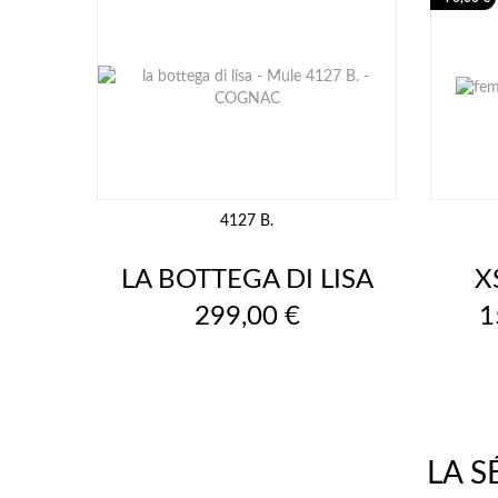
4127 B.
LA BOTTEGA DI LISA
X
Prix
P
299,00 €
1
LA 