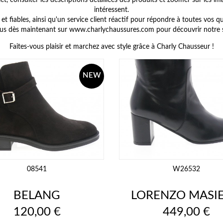
t, consulter les descriptions détaillées des produits et zoomer sur les i
intéressent.
t fiables, ainsi qu'un service client réactif pour répondre à toutes vos 
s dès maintenant sur www.charlychaussures.com pour découvrir notre 
Faites-vous plaisir et marchez avec style grâce à Charly Chausseur !
NEW
08541
W26532
BELANG
LORENZO MASI
Prix
Prix
120,00 €
449,00 €