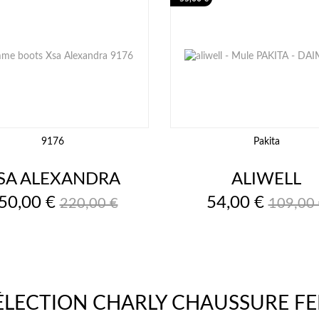
9176
Pakita
SA ALEXANDRA
ALIWELL
rix
Prix
Prix
Prix
50,00 €
54,00 €
220,00 €
109,00
de
de
base
base
SÉLECTION CHARLY CHAUSSURE F