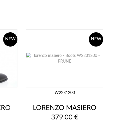
NEW
NEW
W2231200
ERO
LORENZO MASIERO
Prix
379,00 €