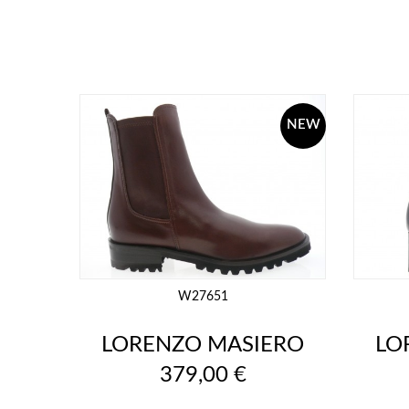
NEW
W27651
LORENZO MASIERO
LO
Prix
379,00 €