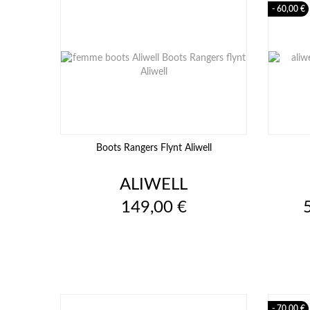
- 60,00 €
Boots Rangers Flynt Aliwell
ALIWELL
Prix
P
149,00 €
- 70,00 €