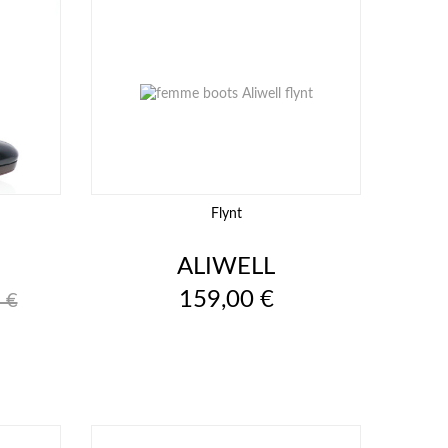
Flynt
ALIWELL
Prix
159,00 €
 €