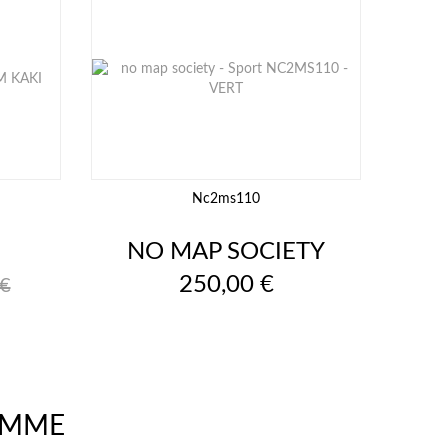
Nc2ms110
NO MAP SOCIETY
Prix
250,00 €
 €
EMME