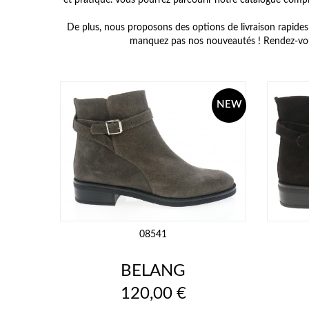
et pratique. Vous pourrez parcourir notre catalogue comple
De plus, nous proposons des options de livraison rapides e
manquez pas nos nouveautés ! Rendez-vou
NEW
08541
BELANG
Prix
120,00 €