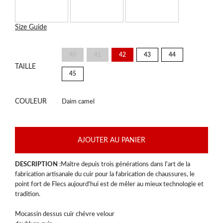
Size Guide
40
41
42
43
44
TAILLE
45
COULEUR
Daim camel
AJOUTER AU PANIER
DESCRIPTION
:Maître depuis trois générations dans l'art de la
fabrication artisanale du cuir pour la fabrication de chaussures, le
point fort de Flecs aujourd'hui est de mêler au mieux technologie et
tradition.
Mocassin dessus cuir chévre velour