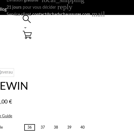
Livraison
gratuite
*
reply
21 jours
pour vous décider
Blog
mail
Service client
contact@charlychaussures.com
Panier: 0
LEWIN
,00 €
e Guide
lle
36
37
38
39
40