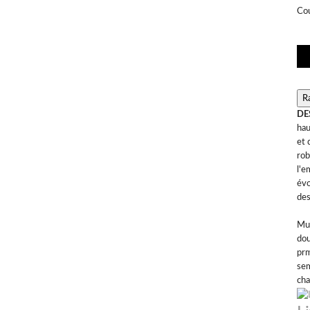
Co
DE
hau
et 
rob
l'e
évo
des
Mul
do
pr
se
cha